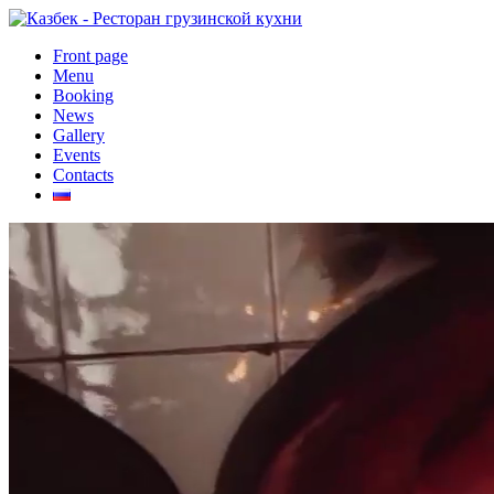
Front page
Menu
Booking
News
Gallery
Events
Contacts