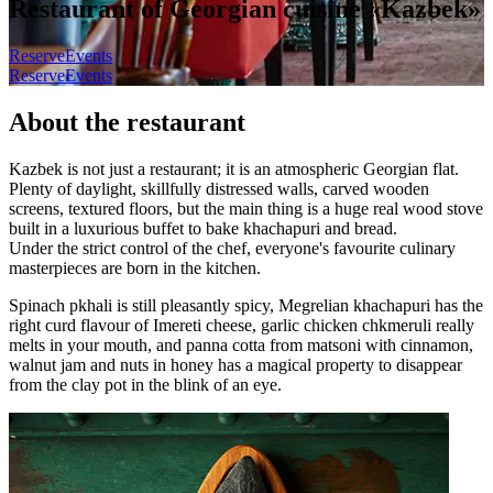
Restaurant of Georgian cuisine «Kazbek»
Reserve
Events
Reserve
Events
About the restaurant
Kazbek is not just a restaurant; it is an atmospheric Georgian flat.
Plenty of daylight, skillfully distressed walls, carved wooden
screens, textured floors, but the main thing is a huge real wood stove
built in a luxurious buffet to bake khachapuri and bread.
Under the strict control of the chef, everyone's favourite culinary
masterpieces are born in the kitchen.
Spinach pkhali is still pleasantly spicy, Megrelian khachapuri has the
right curd flavour of Imereti cheese, garlic chicken chkmeruli really
melts in your mouth, and panna cotta from matsoni with cinnamon,
walnut jam and nuts in honey has a magical property to disappear
from the clay pot in the blink of an eye.