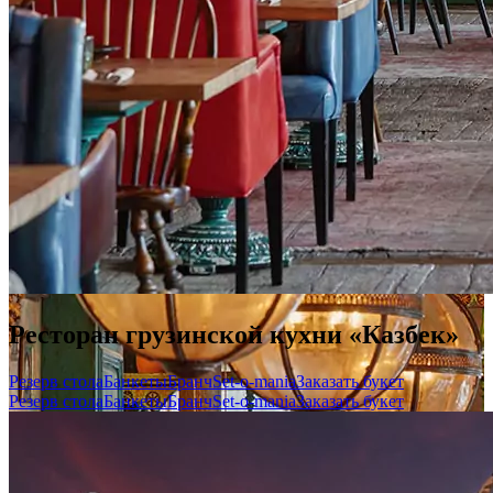
Ресторан грузинской кухни «Казбек»
Резерв стола
Банкеты
Бранч
Set-o-mania
Заказать букет
Резерв стола
Банкеты
Бранч
Set-o-mania
Заказать букет