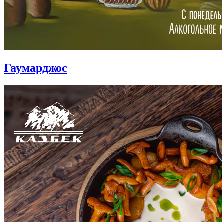
Гаумарджос