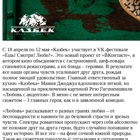
С 18 апреля по 12 мая «Казбек» участвует в VK-фестивале
«Ешь! Смотри! Люби!». Это новый проект от «ВКонтакте», в
котором кино объединяется с гастрономией, шеф-повара
становятся режиссерами, а их блюда – героями. В результате
все наши органы чувств усиливают друг друга, рождая
полное эмоций удовольствие. Главный ответственный за
кухню «Казбека» Мамия Джоджуа вдохновился легкой, но
насыщенной на приключения картиной Резо Гигинеишвили
«Любовь с акцентом». В меню с не менее интересным
сюжетом – 3 главных героя, как и в заявленной комедии.
«Любовь» рассказывает о разных гранях любви – от
беспощадности и наивности до безумной страсти и зрелых
чувств. Спектры романтики пропускают через себя абсолютно
не похожие друг на друга герои, будто случайно попавшие в
одну историю. И все это – на фоне сочной южной природы.
Такая же сюжетная параллель (с отсылками к ситуациям и