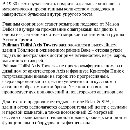
В 19.30 всех научат лепить и варить идеальные хинкали – с
математически просчитанным количеством складочек и
наваристым бульоном внутри упругого теста.
Главным сюрпризом станет розыгрыш подарков от Maison
Dellos и ваучера на проживание с завтраками для двоих в
одном из флагманских отелей мировой гостиничной группы
Accor в Грузии.
Pullman Tbilisi Axis Towers
расположился в высочайшем
здании Тбилиси в оживленном районе Ваке – отсюда рукой
подать до центральных достопримечательностей, кафе, баров,
магазинов и галерей.
Pullman Tbilisi Axis Towers – не просто комфортные номера с
дизайном от архитекторов Axis и француза Кристофа Пийе с
потрясающими видами на город; это прогрессивный,
сверхсовременный и страстно увлеченный искусством и
активным образом жизни бренд. Уже полтора века он
проповедует дух приключений и новаторского авантюризма.
Для тех, кто предпочитает отдых в стиле Relax & SPA, в
здании отеля располагается оздоровительный центр с саунами
и паровой комнатой, а также всесезонный 25-метровый
бассейн с выдвижной стеклянной крышей, боксерский ринг и
функционально оборудованная фитнес-зона.