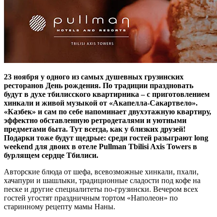
23 ноября у одного из самых душевных грузинских
ресторанов День рождения. По традиции праздновать
будут в духе тбилисского квартирника – c приготовлением
хинкали и живой музыкой от «Акапелла-Сакартвело».
«Казбек» и сам по себе напоминает двухэтажную квартиру,
эффектно обставленную ретродеталями и уютными
предметами быта. Тут всегда, как у близких друзей!
Подарки тоже будут щедрые: среди гостей разыграют long
weekend для двоих в отеле Pullman Tbilisi Axis Towers в
бурлящем сердце Тбилиси.
Авторские блюда от шефа, всевозможные хинкали, пхали,
хачапури и шашлыки, традиционные сладости под кофе на
песке и другие специалитеты по-грузински. Вечером всех
гостей угостят праздничным тортом «Наполеон» по
старинному рецепту мамы Наны.