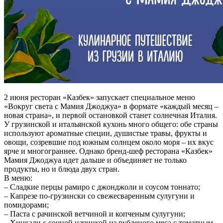
2 июня ресторан «Казбек» запускает специальное меню
«Вокруг света с Мамия Джоджуа» в формате «каждый месяц –
новая страна», и первой остановкой станет солнечная Италия.
У грузинской и итальянской кухонь много общего: обе страны
используют ароматные специи, душистые травы, фрукты и
овощи, созревшие под южным солнцем около моря – их вкус
ярче и многограннее. Однако бренд-шеф ресторана «Казбек»
Мамия Джоджуа идет дальше и объединяет не только
продукты, но и блюда двух стран.
В меню:
– Сладкие перцы рамиро с джонджоли и соусом тоннато;
– Капрезе по-грузински со свежесваренным сулугуни и
помидорами;
– Паста с рачинской ветчиной и копченым сулугуни;
– Хинкали с сочной начинкой из рубленого мяса с томатным