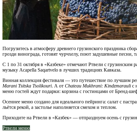
Погрузитесь в атмосферу древнего грузинского праздника сбора
грозди винограда, готовят чурчхелу, поют задушевные песни, 
С 1 по 31 октября в «Казбеке» отмечают Ртвели с грузинским
музыку Acapella Saqartvelo в лучших традициях Кавказа.
Винная коллекция фестиваля — это путешествие по лучшим ре
Marani Tsitska Tsolikouri
. А от
Chateau Mukhrani: Kindzmarauli
с 
меню гостей ждут подарки: корзина с гостинцами от Бренд-ше
Осеннее меню создано для идеального пейринга: салат с пастр
льётся рекой, а застолье наполняется смехом и теплом.
Приходите на Ртвели в «Казбек» — отпразднуем осень с грузи
Ртвели меню