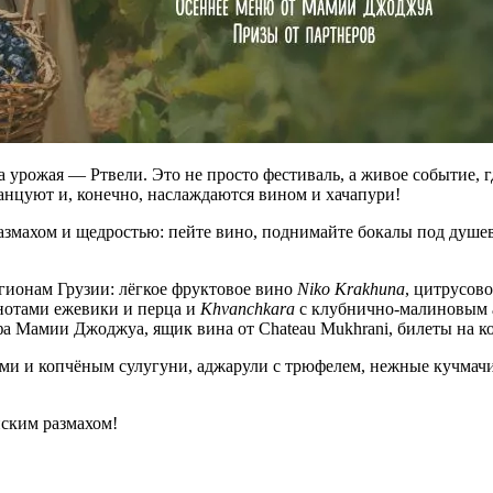
 урожая — Ртвели. Это не просто фестиваль, а живое событие, г
танцуют и, конечно, наслаждаются вином и хачапури!
 размахом и щедростью: пейте вино, поднимайте бокалы под ду
гионам Грузии: лёгкое фруктовое вино
Niko Krakhuna
, цитрусов
нотами ежевики и перца и
Khvanchkara
с клубнично-малиновым а
фа Мамии Джоджуа, ящик вина от Chateau Mukhrani, билеты на 
ами и копчёным сулугуни, аджарули с трюфелем, нежные кучмачи
нским размахом!