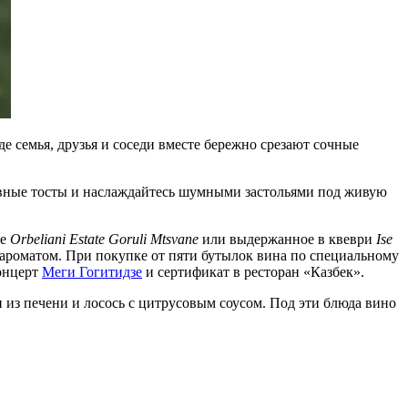
де семья, друзья и соседи вместе бережно срезают сочные
шевные тосты и наслаждайтесь шумными застольями под живую
ое
Orbeliani Estate Goruli Mtsvane
или выдержанное в квеври
Ise
роматом. При покупке от пяти бутылок вина по специальному
концерт
Меги Гогитидзе
и сертификат в ресторан «Казбек».
 из печени и лосось с цитрусовым соусом. Под эти блюда вино